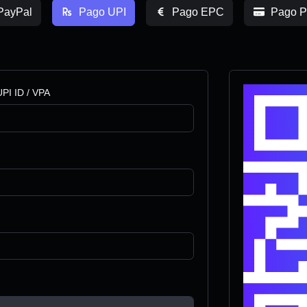
PayPal
Pago UPI
Pago EPC
Pago P
UPI ID / VPA