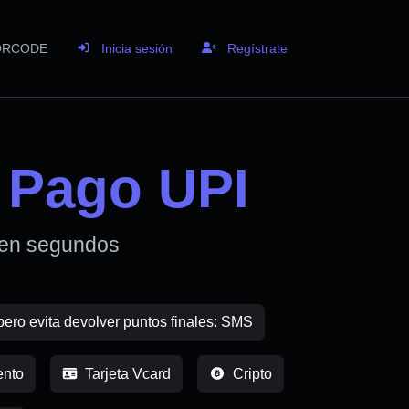
 QRCODE
Inicia sesión
Regístrate
 Pago UPI
 en segundos
pero evita devolver puntos finales: SMS
nto
Tarjeta Vcard
Cripto