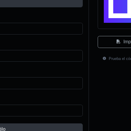
Imp
Prueba el có
ilo