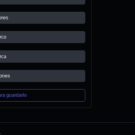
ores
rco
rca
ones
ra guardarlo
.