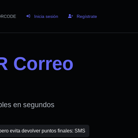
 QRCODE
Inicia sesión
Regístrate
R Correo
ables en segundos
pero evita devolver puntos finales: SMS