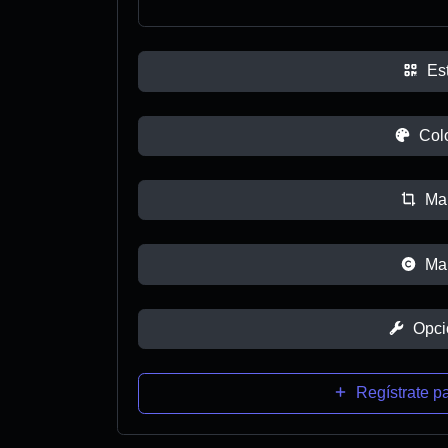
Est
Col
Ma
Ma
Opci
Regístrate pa