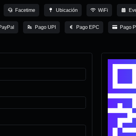
Facetime
Ubicación
WiFi
Eve
PayPal
Pago UPI
Pago EPC
Pago P