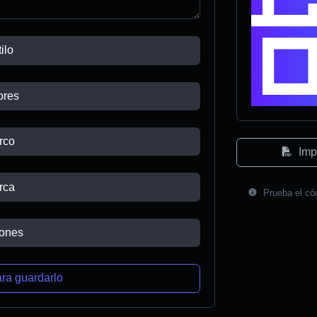
ilo
ores
rco
Imp
rca
Prueba el có
ones
ra guardarlo