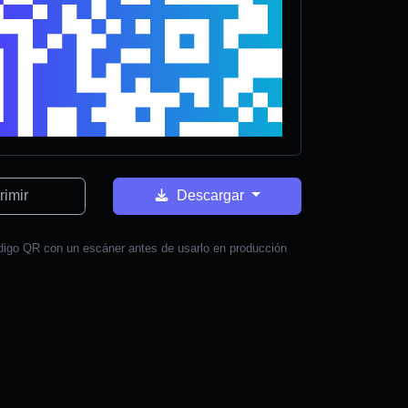
rimir
Descargar
digo QR con un escáner antes de usarlo en producción