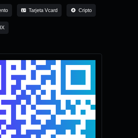
nto
Tarjeta Vcard
Cripto
IX