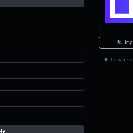
Imp
Testez le cod
yle