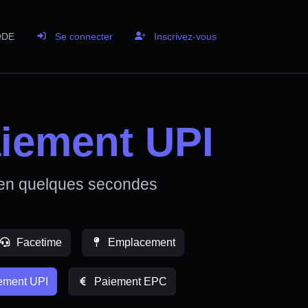
ODE
Se connecter
Inscrivez-vous
iement UPI
 en quelques secondes
Facetime
Emplacement
ement UPI
Paiement EPC