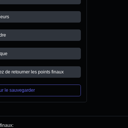
eurs
dre
que
ez de retourner les points finaux
ur le sauvegarder
finaux: