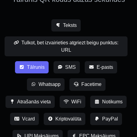
Teksts
Tulkot, bet izvairieties atgriezt beigu punktus:
URL
Tālrunis
SMS
E-pasts
Whatsapp
Facetime
Atrašanās vieta
WiFi
Notikums
Vcard
Kriptovalūta
PayPal
UPI Maksājums
EPC Maksājums