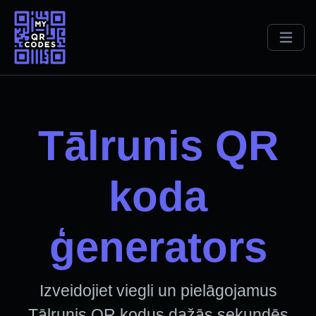
Tālrunis QR
koda
ģenerators
Izveidojiet viegli un pielāgojamus
Tālrunis QR kodus dažās sekundēs