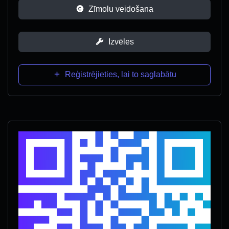
Zīmolu veidošana
Izvēles
Reģistrējieties, lai to saglabātu