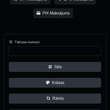
PIX Maksājums
Tālruņa numurs
Stils
Krāsas
Rāmis