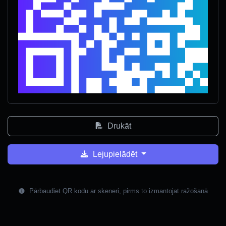
Drukāt
Lejupielādēt
Pārbaudiet QR kodu ar skeneri, pirms to izmantojat ražošanā